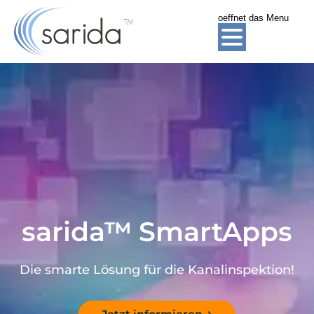
oeffnet das Menu
ZUR HAUPTNAVIGATION SPRINGEN
ZUM INHALT SPRINGEN
ZUM FOOTER SPRINGEN
sarida™ SmartApps
Die smarte Lösung für die Kanalinspektion!