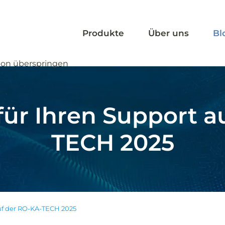
Produkte
Über uns
Bl
ion überspringen
für Ihren Support a
TECH 2025
auf der RO-KA-TECH 2025