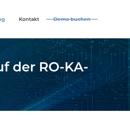
Demo buchen
og
Kontakt
uf der RO-KA-